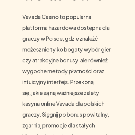
Vavada Casino to popularna
platforma hazardowa dostępna dla
graczy w Polsce, gdzie znaleźć
możesz nie tylko bogaty wybór gier
czy atrakcyjne bonusy, ale również
wygodne metody płatności oraz
intuicyjny interfejs. Przekonaj
się, jakie są najważniejsze zalety
kasyna online Vavada dla polskich
graczy. Sięgnij po bonus powitalny,
zgarniaj promocje dla stałych