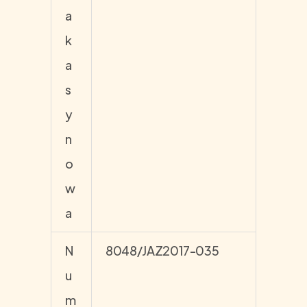
a
k
a
s
y
n
o
w
a
N
8048/JAZ2017-035
u
m