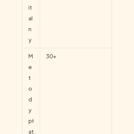
it
al
n
y
M
30+
e
t
o
d
y
pł
at