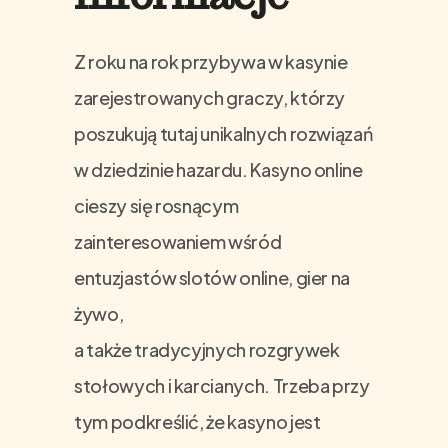
Z roku na rok przybywa w kasynie
zarejestrowanych graczy, którzy
poszukują tutaj unikalnych rozwiązań
w dziedzinie hazardu. Kasyno online
cieszy się rosnącym
zainteresowaniem wśród
entuzjastów slotów online, gier na
żywo,
a także tradycyjnych rozgrywek
stołowych i karcianych. Trzeba przy
tym podkreślić, że kasyno jest