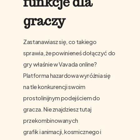
funkcje dla
graczy
Zastanawiasz się, co takiego
sprawia, że powinieneś dołączyć do
gry właśnie w Vavada online?
Platforma hazardowa wyróżnia się
na tle konkurencji swoim
prostolinijnym podejściem do
gracza. Nie znajdziesz tutaj
przekombinowanych
grafik i animacji, kosmicznego i