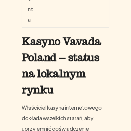
nt
a
Kasyno Vavada
Poland – status
na lokalnym
rynku
Właściciel kasyna internetowego
dokłada wszelkich starań, aby
uprzyjemnić doświadczenie