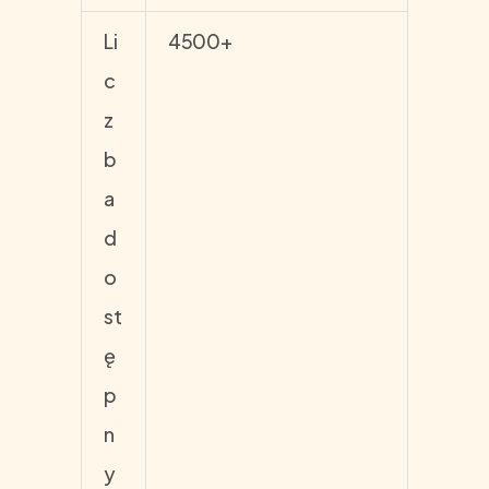
Li
4500+
c
z
b
a
d
o
st
ę
p
n
y