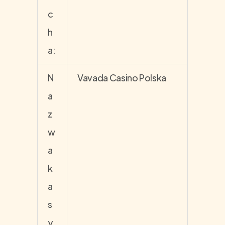
c
h
a:
N
Vavada Casino Polska
a
z
w
a
k
a
s
y