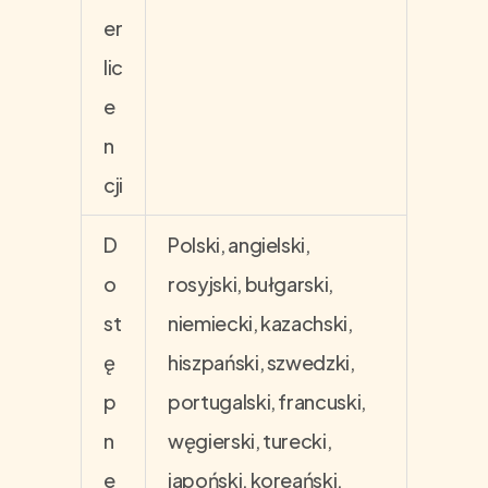
er
lic
e
n
cji
D
Polski, angielski,
o
rosyjski, bułgarski,
st
niemiecki, kazachski,
ę
hiszpański, szwedzki,
p
portugalski, francuski,
n
węgierski, turecki,
e
japoński, koreański,