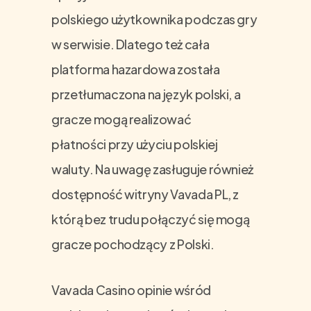
polskiego użytkownika podczas gry
w serwisie. Dlatego też cała
platforma hazardowa została
przetłumaczona na język polski, a
gracze mogą realizować
płatności przy użyciu polskiej
waluty. Na uwagę zasługuje również
dostępność witryny Vavada PL, z
którą bez trudu połączyć się mogą
gracze pochodzący z Polski.
Vavada Casino opinie wśród