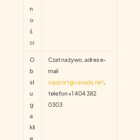
n
o
ś
ci
O
Czat na żywo, adres e-
b
mail
sł
support@vavada.net
,
u
telefon +1 404 382
g
0303
a
kli
e