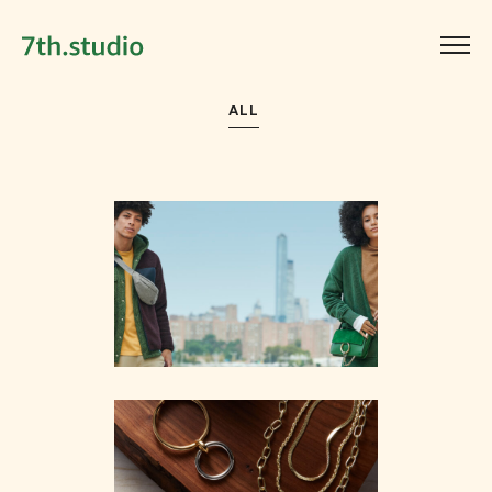
ALL
Lifestyle
Mobile
·
Web
Product